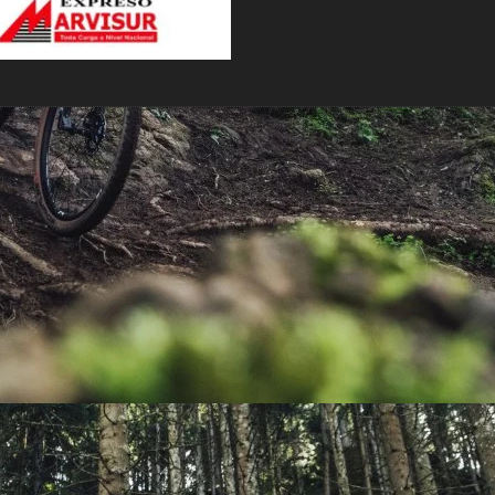
PEDALES
PIÑON
PLATOS
POTENCIA/CODO
RADIOS
ROLDANAS
SHIFTER
SILLINES
TIJA/TUBO DE ASIENTO