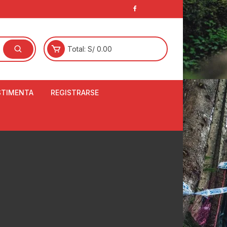
Total:
S/
0.00
STIMENTA
REGISTRARSE
E
LCETINES
BERTORES DE
PATILLAS
ANTAS
NJUNTO DE JERSEY
OM
RTAVIENTOS
LINA
LOTES