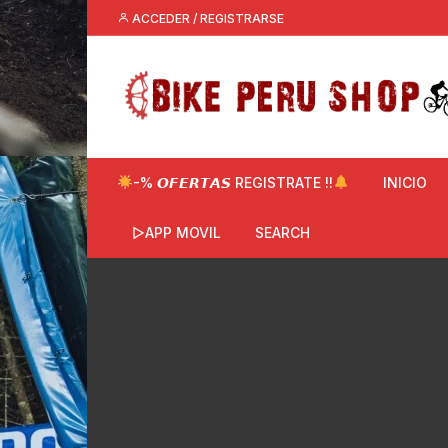
Saltar
ACCEDER / REGISTRARSE
al
contenido
-% 𝙊𝙁𝙀𝙍𝙏𝘼𝙎 REGISTRATE !!
INICIO
▷APP MOVIL
SEARCH