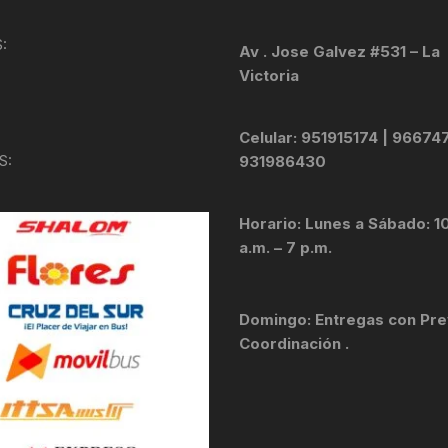
KIT DE TRANSMISIÓN
TORNILLOS
:
Av . Jose Galvez #531 – La
Victoria
LÍQUIDO DE FRENO
VELOCIMETROS
LIQUIDO SELLANTES
Celular: 951915174 | 96674
S:
931986430
LLANTAS
Horario: Lunes a Sábado: 1
LUBRICANTE DE CADENA
a.m. – 7 p.m.
MANILLAR / TIMÓN
Domingo: Entregas con Pre
MASAS
Coordinación .
OTROS
PASTILLAS