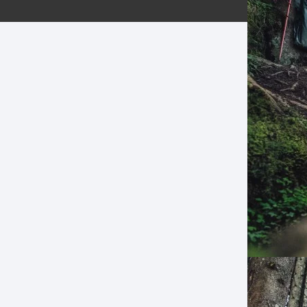
ERNERAS
PATILLAS MTB Y RUTA
NG
L
N
S