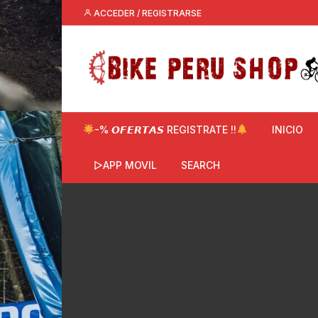
Saltar
ACCEDER / REGISTRARSE
al
contenido
-% 𝙊𝙁𝙀𝙍𝙏𝘼𝙎 REGISTRATE !!
INICIO
▷APP MOVIL
SEARCH