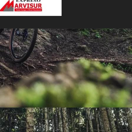
PEDALES
PIÑON
PLATOS
POTENCIA/CODO
RADIOS
ROLDANAS
SHIFTER
SILLINES
TIJA/TUBO DE ASIENTO