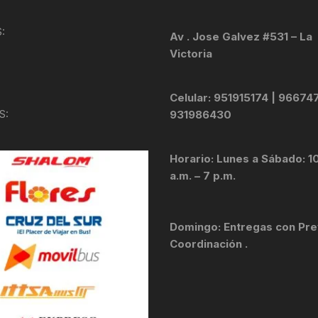
KIT DE TRANSMISIÓN
TORNILLOS
:
Av . Jose Galvez #531 – La
Victoria
LÍQUIDO DE FRENO
VELOCIMETROS
LIQUIDO SELLANTES
Celular: 951915174 | 96674
S:
931986430
LLANTAS
Horario: Lunes a Sábado: 1
LUBRICANTE DE CADENA
a.m. – 7 p.m.
MANILLAR / TIMÓN
Domingo: Entregas con Pre
MASAS
Coordinación .
OTROS
PASTILLAS