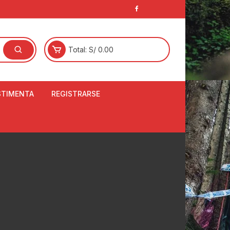
Total:
S/
0.00
STIMENTA
REGISTRARSE
E
LCETINES
BERTORES DE
PATILLAS
ANTAS
NJUNTO DE JERSEY
OM
RTAVIENTOS
LINA
LOTES