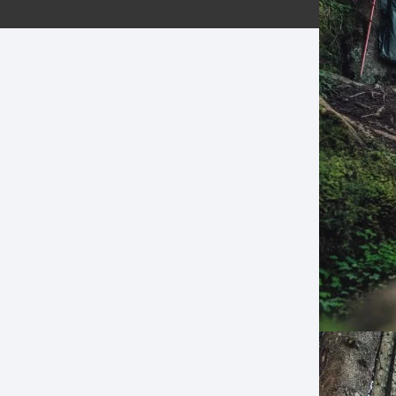
ERNERAS
PATILLAS MTB Y RUTA
NG
L
N
S