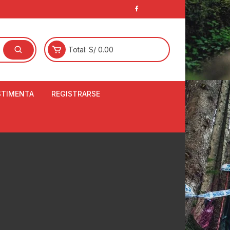
Total:
S/
0.00
STIMENTA
REGISTRARSE
E
LCETINES
BERTORES DE
PATILLAS
ANTAS
NJUNTO DE JERSEY
OM
RTAVIENTOS
LINA
LOTES