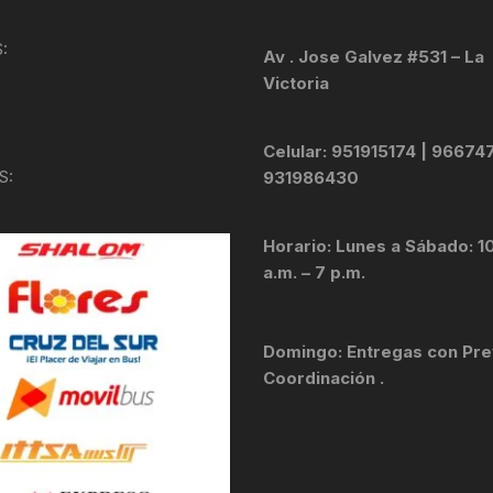
KIT DE TRANSMISIÓN
TORNILLOS
:
Av . Jose Galvez #531 – La
Victoria
LÍQUIDO DE FRENO
VELOCIMETROS
LIQUIDO SELLANTES
Celular: 951915174 | 96674
S:
931986430
LLANTAS
Horario: Lunes a Sábado: 1
LUBRICANTE DE CADENA
a.m. – 7 p.m.
MANILLAR / TIMÓN
Domingo: Entregas con Pre
MASAS
Coordinación .
OTROS
PASTILLAS