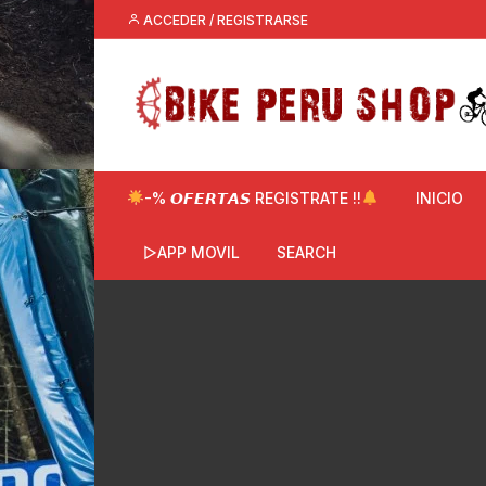
Saltar
ACCEDER / REGISTRARSE
al
contenido
-% 𝙊𝙁𝙀𝙍𝙏𝘼𝙎 REGISTRATE !!
INICIO
▷APP MOVIL
SEARCH