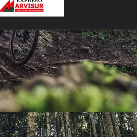
PEDALES
PIÑON
PLATOS
POTENCIA/CODO
RADIOS
ROLDANAS
SHIFTER
SILLINES
TIJA/TUBO DE ASIENTO