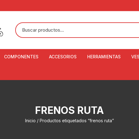
COMPONENTES
ACCESORIOS
HERRAMIENTAS
VE
ACEITE DE SUSPENSIÓN Y
BANDANAS
ALICATE CORTACABL
CA
SHOX
BOTELLAS
BALANZA DIGITAL
CO
ADAPTADOR DE DISCO
ZA
CADENA DE SEGURIDAD
DESMONTABLE DE LL
FRENOS RUTA
AJUSTE DE TIJAS
CO
CASCOS
EXTRACTOR DE BOT
Inicio
/ Productos etiquetados “frenos ruta”
BOTTOM BRACKET
BRACKET
CO
CINTA DE MANILLAR
AROS
EXTRACTOR DE CATA
CU