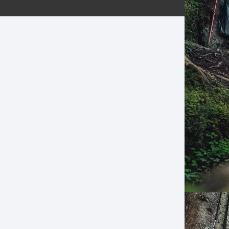
ERNERAS
PATILLAS MTB Y RUTA
NG
L
N
S