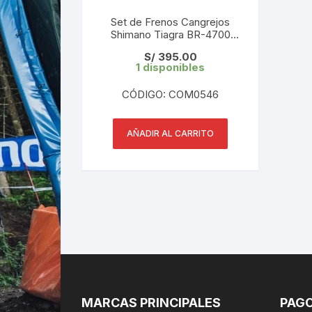
Set de Frenos Cangrejos
Shimano Tiagra BR-4700
(PAR) en Caja
S/
395.00
1 disponibles
CÓDIGO: COM0546
AÑADIR AL CARRITO
MARCAS PRINCIPALES
PAGO