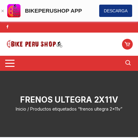
BIKEPERUSHOP APP
DESCARGA
Saltar
al
contenido
FRENOS ULTEGRA 2X11V
Inicio
/ Productos etiquetados “frenos ultegra 2x11v”