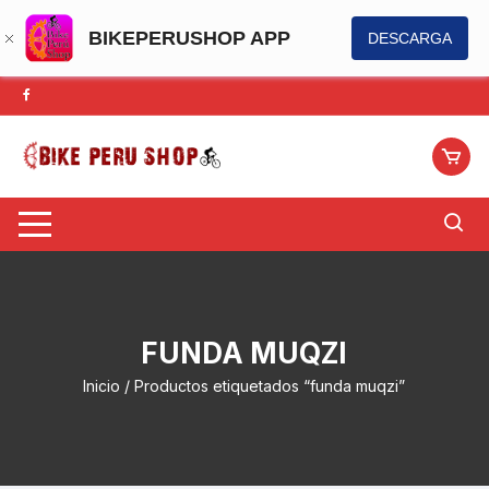
BIKEPERUSHOP APP
DESCARGA
Saltar
al
contenido
FUNDA MUQZI
Inicio
/ Productos etiquetados “funda muqzi”