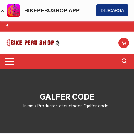
BIKEPERUSHOP APP
DESCARGA
Saltar
al
contenido
GALFER CODE
Inicio
/ Productos etiquetados “galfer code”