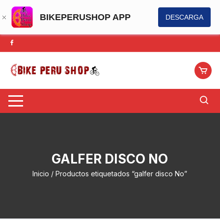
BIKEPERUSHOP APP
DESCARGA
Saltar
al
contenido
GALFER DISCO NO
Inicio
/ Productos etiquetados “galfer disco No”