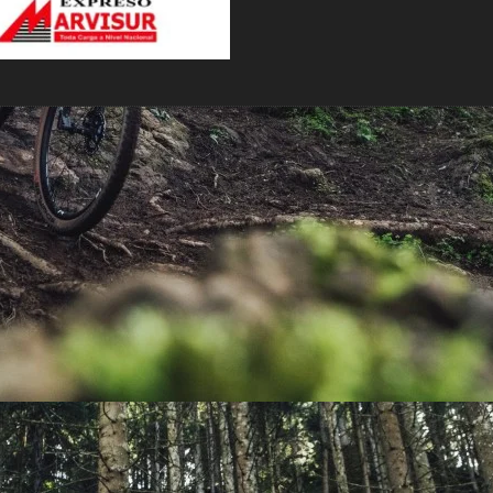
PEDALES
PIÑON
PLATOS
POTENCIA/CODO
RADIOS
ROLDANAS
SHIFTER
SILLINES
TIJA/TUBO DE ASIENTO