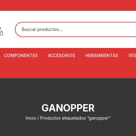
COMPONENTES
ACCESORIOS
HERRAMIENTAS
VE
ACEITE DE SUSPENSIÓN Y
BANDANAS
ALICATE CORTACABL
CA
SHOX
BOTELLAS
BALANZA DIGITAL
CO
ADAPTADOR DE DISCO
ZA
CADENA DE SEGURIDAD
DESMONTABLE DE LL
GANOPPER
AJUSTE DE TIJAS
CO
CASCOS
EXTRACTOR DE BOT
Inicio
/ Productos etiquetados “ganopper”
BOTTOM BRACKET
BRACKET
CO
CINTA DE MANILLAR
AROS
EXTRACTOR DE CATA
CU