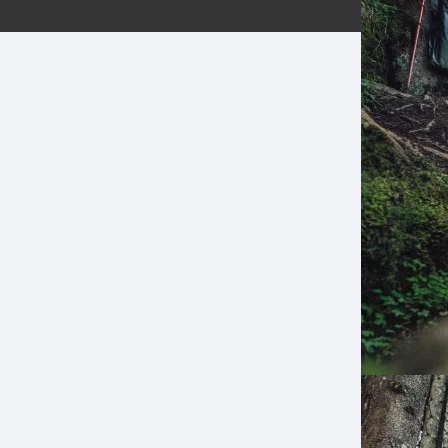
ERNERAS
PATILLAS MTB Y RUTA
NG
L
N
S