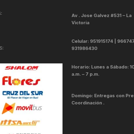
KIT DE TRANSMISIÓN
TORNILLOS
:
Av . Jose Galvez #531 – La
Victoria
LÍQUIDO DE FRENO
VELOCIMETROS
LIQUIDO SELLANTES
Celular: 951915174 | 96674
S:
931986430
LLANTAS
Horario: Lunes a Sábado: 1
LUBRICANTE DE CADENA
a.m. – 7 p.m.
MANILLAR / TIMÓN
Domingo: Entregas con Pre
MASAS
Coordinación .
OTROS
PASTILLAS