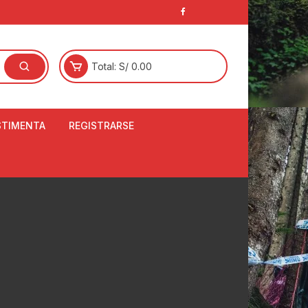
Total:
S/
0.00
STIMENTA
REGISTRARSE
E
LCETINES
BERTORES DE
PATILLAS
ANTAS
NJUNTO DE JERSEY
OM
RTAVIENTOS
LINA
LOTES