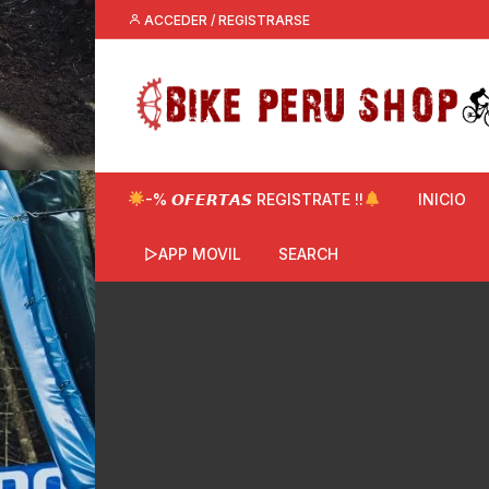
Saltar
ACCEDER / REGISTRARSE
al
contenido
-% 𝙊𝙁𝙀𝙍𝙏𝘼𝙎 REGISTRATE !!
INICIO
▷APP MOVIL
SEARCH