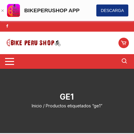
BIKEPERUSHOP APP
DESCARGA
Saltar
al
contenido
GE1
Inicio
/ Productos etiquetados “ge1”