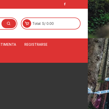
Total:
S/
0.00
STIMENTA
REGISTRARSE
E
LCETINES
BERTORES DE
PATILLAS
ANTAS
NJUNTO DE JERSEY
OM
RTAVIENTOS
LINA
LOTES