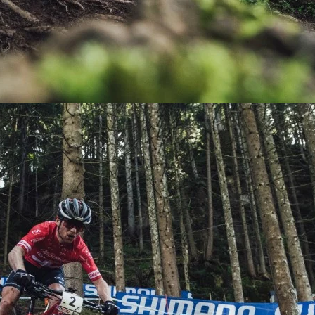
KIT DE TRANSMISIÓN
TORNILLOS
LÍQUIDO DE FRENO
VELOCIMETROS
LIQUIDO SELLANTES
LLANTAS
LUBRICANTE DE CADENA
MANILLAR / TIMÓN
MASAS
OTROS
PASTILLAS