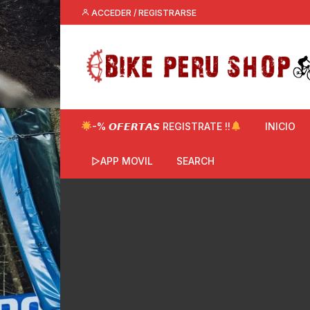
Saltar
ACCEDER / REGISTRARSE
al
contenido
-% 𝙊𝙁𝙀𝙍𝙏𝘼𝙎 REGISTRATE !!
INICIO
▷APP MOVIL
SEARCH