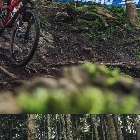
PEDALES
PIÑON
PLATOS
POTENCIA/CODO
RADIOS
ROLDANAS
SHIFTER
SILLINES
TIJA/TUBO DE ASIENTO