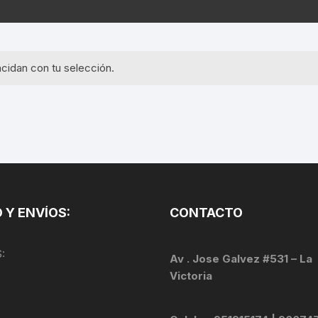
EQUIPOS GPS
ASIENTOS / SILLINES
EXTRACTOR DE EJE
PI
SELLADO
GORRAS ANTISUDOR
BIELAS
ZA
cidan con tu selección.
EXTRACTOR DE MISSI
GUANTES
LINK
TOPES Y TERMINALES
INFLADORES
EXTRACTOR DE PEDA
CABLES Y FUNDAS
LENTES
EXTRACTOR DE PIÑO
CADENA
LIMPIACADENA
EXTRACTOR DE TASA
CALAS
 Y ENVÍOS:
CONTACTO
LUCES
GRASA
CÁMARAS
:
MANGAS
Av . Jose Galvez #531 – La
JUEGO DE ALLEN
CANDADO DE CADENA
Victoria
/MISSINGLINK
MEDIDOR DE PRESIÓN
KIT DE LIMPIEZA