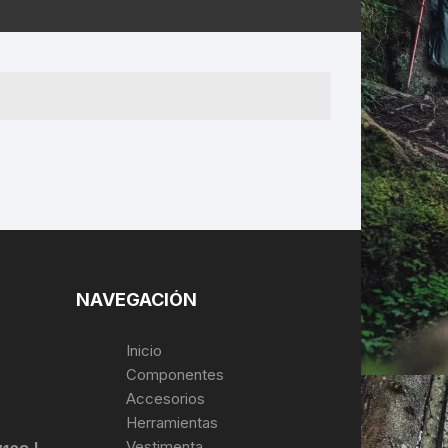
ERNERAS
PATILLAS MTB Y RUTA
NG
L
N
S
NAVEGACIÓN
Inicio
Componentes
Accesorios
Herramientas
Vestimenta