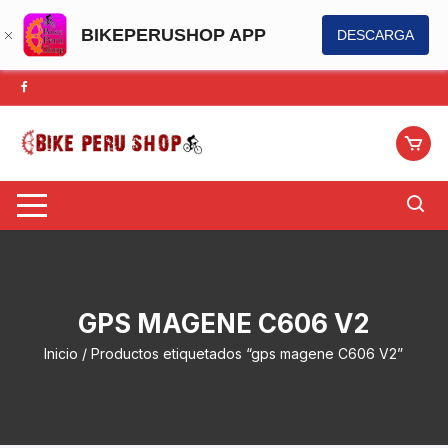
BIKEPERUSHOP APP
DESCARGA
Saltar
al
contenido
GPS MAGENE C606 V2
Inicio
/ Productos etiquetados “gps magene C606 V2”