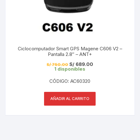
Ciclocomputador Smart GPS Magene C606 V2 –
Pantalla 2.8″ – ANT+
El
El
S/
689.00
S/
750.00
precio
precio
1 disponibles
original
actual
era:
es:
CÓDIGO: AC60320
S/ 750.00.
S/ 689.00.
AÑADIR AL CARRITO