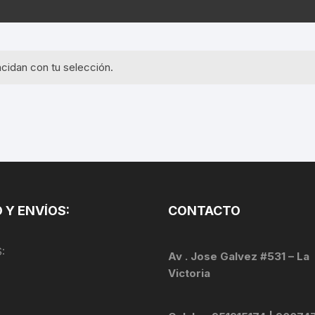
EQUIPOS GPS
ASIENTOS / SILLINES
EXTRACTOR DE EJE
PI
SELLADO
GORRAS ANTISUDOR
BIELAS
ZA
cidan con tu selección.
EXTRACTOR DE MISSI
GUANTES
LINK
TOPES Y TERMINALES
INFLADORES
EXTRACTOR DE PEDA
CABLES Y FUNDAS
LENTES
EXTRACTOR DE PIÑO
CADENA
LIMPIACADENA
EXTRACTOR DE TASA
CALAS
 Y ENVÍOS:
CONTACTO
LUCES
GRASA
CÁMARAS
:
MANGAS
Av . Jose Galvez #531 – La
JUEGO DE ALLEN
CANDADO DE CADENA
Victoria
/MISSINGLINK
MEDIDOR DE PRESIÓN
KIT DE LIMPIEZA