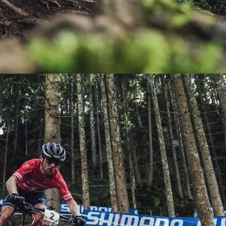
KIT DE TRANSMISIÓN
TORNILLOS
LÍQUIDO DE FRENO
VELOCIMETROS
LIQUIDO SELLANTES
LLANTAS
LUBRICANTE DE CADENA
MANILLAR / TIMÓN
MASAS
OTROS
PASTILLAS