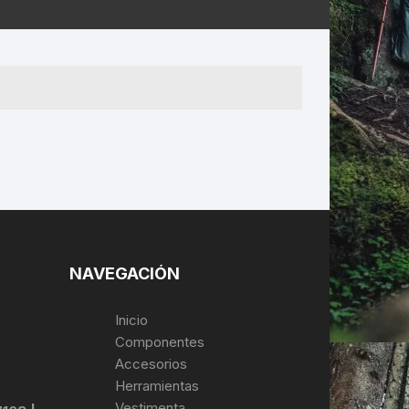
ERNERAS
PATILLAS MTB Y RUTA
NG
L
N
S
NAVEGACIÓN
Inicio
Componentes
Accesorios
Herramientas
Vestimenta