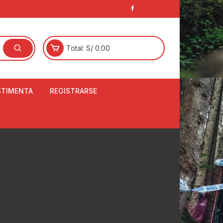
Total:
S/
0.00
STIMENTA
REGISTRARSE
E
LCETINES
BERTORES DE
PATILLAS
ANTAS
NJUNTO DE JERSEY
OM
RTAVIENTOS
LINA
LOTES