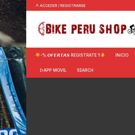
Saltar
ACCEDER / REGISTRARSE
al
contenido
-% 𝙊𝙁𝙀𝙍𝙏𝘼𝙎 REGISTRATE !!
INICIO
▷APP MOVIL
SEARCH