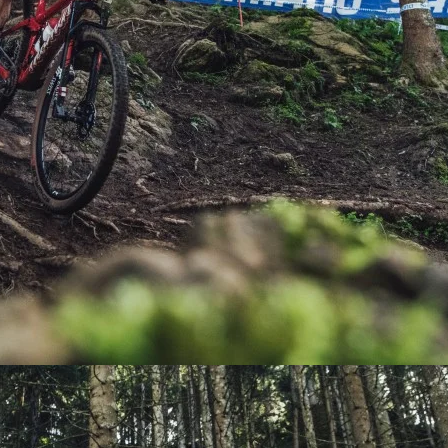
PEDALES
PIÑON
PLATOS
POTENCIA/CODO
RADIOS
ROLDANAS
SHIFTER
SILLINES
TIJA/TUBO DE ASIENTO