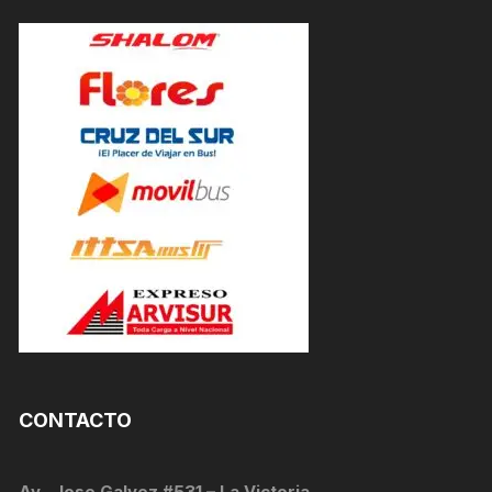
CONTACTO
Av . Jose Galvez #531 – La Victoria