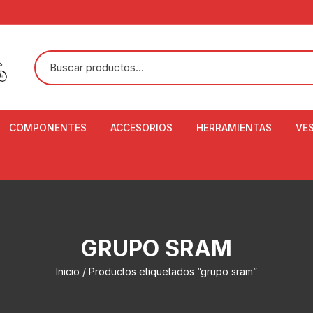
COMPONENTES
ACCESORIOS
HERRAMIENTAS
VE
ACEITE DE SUSPENSIÓN Y
BANDANAS
ALICATE CORTACABL
CA
SHOX
BOTELLAS
BALANZA DIGITAL
CO
ADAPTADOR DE DISCO
ZA
CADENA DE SEGURIDAD
DESMONTABLE DE LL
GRUPO SRAM
AJUSTE DE TIJAS
CO
CASCOS
EXTRACTOR DE BOT
Inicio
/ Productos etiquetados “grupo sram”
BOTTOM BRACKET
BRACKET
CO
CINTA DE MANILLAR
AROS
EXTRACTOR DE CATA
CU