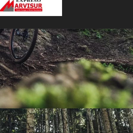
PEDALES
PIÑON
PLATOS
POTENCIA/CODO
RADIOS
ROLDANAS
SHIFTER
SILLINES
TIJA/TUBO DE ASIENTO