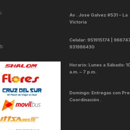
KIT DE TRANSMISIÓN
TORNILLOS
:
Av . Jose Galvez #531 – La
Victoria
LÍQUIDO DE FRENO
VELOCIMETROS
LIQUIDO SELLANTES
Celular: 951915174 | 96674
S:
931986430
LLANTAS
Horario: Lunes a Sábado: 1
LUBRICANTE DE CADENA
a.m. – 7 p.m.
MANILLAR / TIMÓN
Domingo: Entregas con Pre
MASAS
Coordinación .
OTROS
PASTILLAS