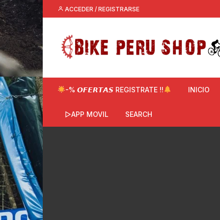
Saltar
ACCEDER / REGISTRARSE
al
contenido
-% 𝙊𝙁𝙀𝙍𝙏𝘼𝙎 REGISTRATE !!
INICIO
▷APP MOVIL
SEARCH