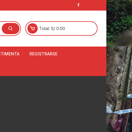
Total:
S/
0.00
STIMENTA
REGISTRARSE
E
LCETINES
BERTORES DE
PATILLAS
ANTAS
NJUNTO DE JERSEY
OM
RTAVIENTOS
LINA
LOTES