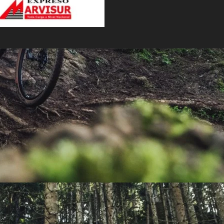
PEDALES
PIÑON
PLATOS
POTENCIA/CODO
RADIOS
ROLDANAS
SHIFTER
SILLINES
TIJA/TUBO DE ASIENTO