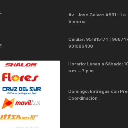
KIT DE TRANSMISIÓN
TORNILLOS
:
Av . Jose Galvez #531 – La
Victoria
LÍQUIDO DE FRENO
VELOCIMETROS
LIQUIDO SELLANTES
Celular: 951915174 | 96674
S:
931986430
LLANTAS
Horario: Lunes a Sábado: 1
LUBRICANTE DE CADENA
a.m. – 7 p.m.
MANILLAR / TIMÓN
Domingo: Entregas con Pre
MASAS
Coordinación .
OTROS
PASTILLAS