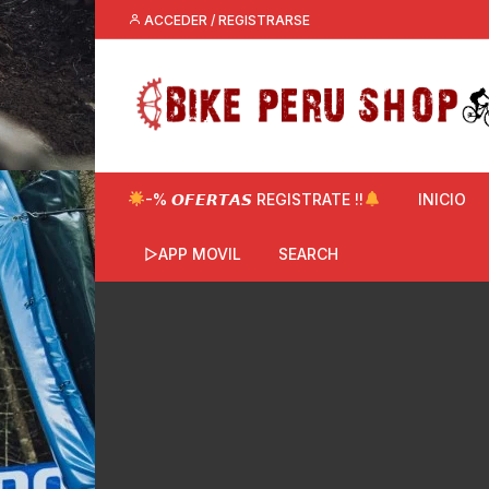
Saltar
ACCEDER / REGISTRARSE
al
contenido
-% 𝙊𝙁𝙀𝙍𝙏𝘼𝙎 REGISTRATE !!
INICIO
▷APP MOVIL
SEARCH