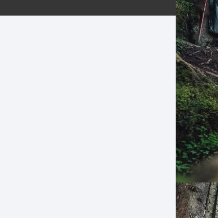
ERNERAS
PATILLAS MTB Y RUTA
NG
L
N
S