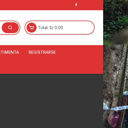
Total:
S/
0.00
STIMENTA
REGISTRARSE
E
LCETINES
BERTORES DE
PATILLAS
ANTAS
NJUNTO DE JERSEY
OM
RTAVIENTOS
LINA
LOTES