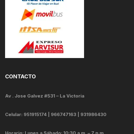
CONTACTO
Av . Jose Galvez #531 – La Victoria
Celular: 951915174 | 966747163 | 931986430
Horario: Lunes a Sábado: 10:30 a.m. – 7 p.m.