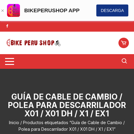
BIKEPERUSHOP APP
DESCARGA
Saltar
al
contenido
GUÍA DE CABLE DE CAMBIO /
POLEA PARA DESCARRILADOR
X01 / X01 DH / X1 / EX1
Inicio
/ Productos etiquetados “Guía de Cable de Cambio /
Polea para Descarrilador X01 / X01 DH / X1 / EX1”