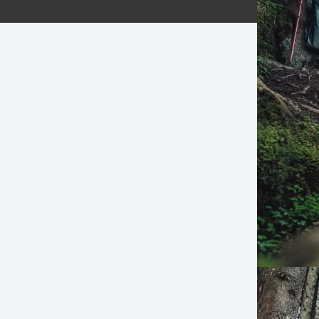
ERNERAS
PATILLAS MTB Y RUTA
NG
L
N
S