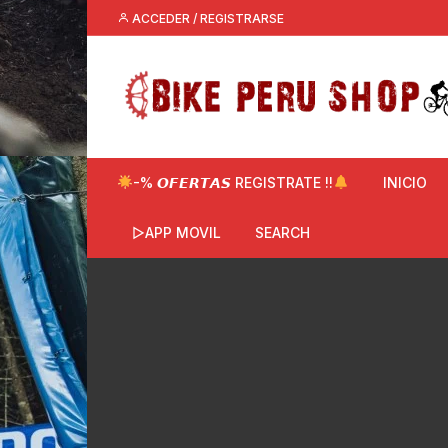
Saltar
ACCEDER / REGISTRARSE
al
contenido
-% 𝙊𝙁𝙀𝙍𝙏𝘼𝙎 REGISTRATE !!
INICIO
▷APP MOVIL
SEARCH