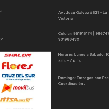
KIT DE TRANSMISIÓN
TORNILLOS
:
Av . Jose Galvez #531 – La
Victoria
LÍQUIDO DE FRENO
VELOCIMETROS
LIQUIDO SELLANTES
Celular: 951915174 | 96674
S:
931986430
LLANTAS
Horario: Lunes a Sábado: 1
LUBRICANTE DE CADENA
a.m. – 7 p.m.
MANILLAR / TIMÓN
Domingo: Entregas con Pre
MASAS
Coordinación .
OTROS
PASTILLAS