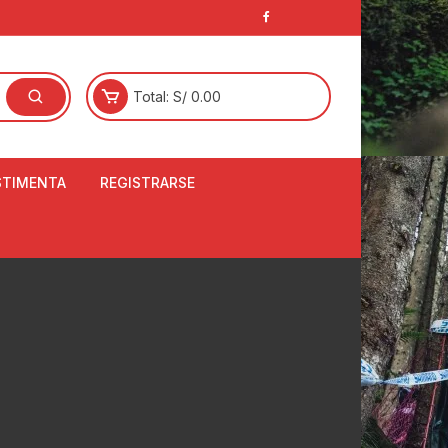
Total:
S/
0.00
STIMENTA
REGISTRARSE
E
LCETINES
BERTORES DE
PATILLAS
ANTAS
NJUNTO DE JERSEY
OM
RTAVIENTOS
LINA
LOTES