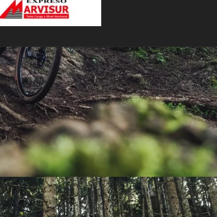
PEDALES
PIÑON
PLATOS
POTENCIA/CODO
RADIOS
ROLDANAS
SHIFTER
SILLINES
TIJA/TUBO DE ASIENTO