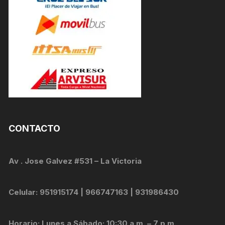
CONTACTO
Av . Jose Galvez #531 – La Victoria
Celular: 951915174 | 966747163 | 931986430
Horario: Lunes a Sábado: 10:30 a.m. – 7 p.m.