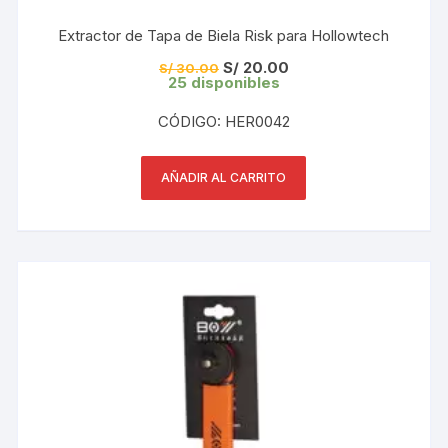
Extractor de Tapa de Biela Risk para Hollowtech
El
El
S/
20.00
S/
30.00
precio
precio
25 disponibles
original
actual
era:
es:
CÓDIGO: HER0042
S/ 30.00.
S/ 20.00.
AÑADIR AL CARRITO