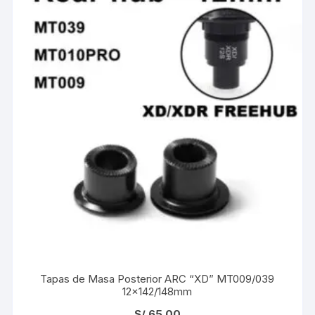
Tapas de Masa Posterior ARC “XD” MT009/039
12×142/148mm
S/
65.00