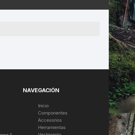
ERNERAS
PATILLAS MTB Y RUTA
NG
L
N
S
NAVEGACIÓN
Inicio
Componentes
Accesorios
Herramientas
Vestimenta