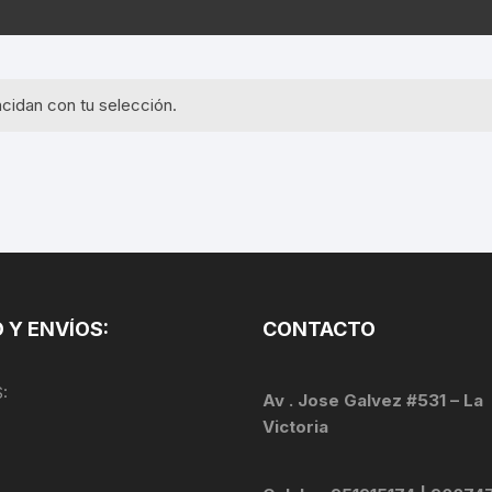
EQUIPOS GPS
ASIENTOS / SILLINES
EXTRACTOR DE EJE
PI
SELLADO
GORRAS ANTISUDOR
BIELAS
ZA
cidan con tu selección.
EXTRACTOR DE MISSI
GUANTES
LINK
TOPES Y TERMINALES
INFLADORES
EXTRACTOR DE PEDA
CABLES Y FUNDAS
LENTES
EXTRACTOR DE PIÑO
CADENA
LIMPIACADENA
EXTRACTOR DE TASA
CALAS
 Y ENVÍOS:
CONTACTO
LUCES
GRASA
CÁMARAS
:
MANGAS
Av . Jose Galvez #531 – La
JUEGO DE ALLEN
CANDADO DE CADENA
Victoria
/MISSINGLINK
MEDIDOR DE PRESIÓN
KIT DE LIMPIEZA