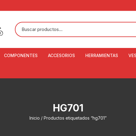
COMPONENTES
ACCESORIOS
HERRAMIENTAS
VE
ACEITE DE SUSPENSIÓN Y
BANDANAS
ALICATE CORTACABL
CA
SHOX
BOTELLAS
BALANZA DIGITAL
CO
ADAPTADOR DE DISCO
ZA
CADENA DE SEGURIDAD
DESMONTABLE DE LL
HG701
AJUSTE DE TIJAS
CO
CASCOS
EXTRACTOR DE BOT
Inicio
/ Productos etiquetados “hg701”
BOTTOM BRACKET
BRACKET
CO
CINTA DE MANILLAR
AROS
EXTRACTOR DE CATA
CU