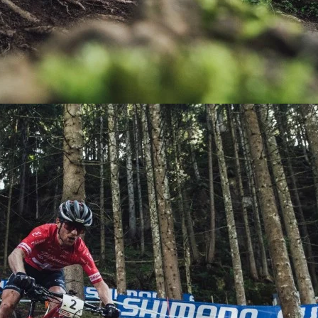
KIT DE TRANSMISIÓN
TORNILLOS
LÍQUIDO DE FRENO
VELOCIMETROS
LIQUIDO SELLANTES
LLANTAS
LUBRICANTE DE CADENA
MANILLAR / TIMÓN
MASAS
OTROS
PASTILLAS