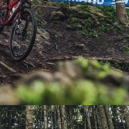
PEDALES
PIÑON
PLATOS
POTENCIA/CODO
RADIOS
ROLDANAS
SHIFTER
SILLINES
TIJA/TUBO DE ASIENTO