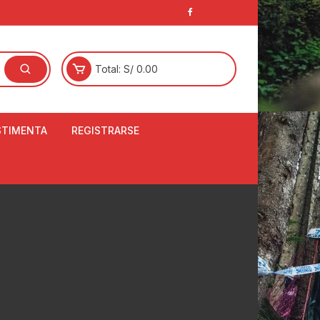
Total:
S/
0.00
STIMENTA
REGISTRARSE
E
LCETINES
BERTORES DE
PATILLAS
ANTAS
NJUNTO DE JERSEY
OM
RTAVIENTOS
LINA
LOTES