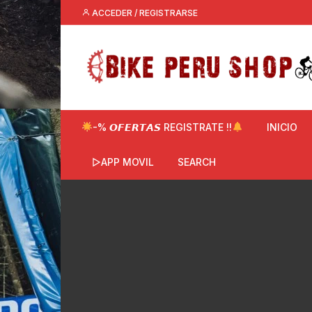
Saltar
ACCEDER / REGISTRARSE
al
contenido
-% 𝙊𝙁𝙀𝙍𝙏𝘼𝙎 REGISTRATE !!
INICIO
▷APP MOVIL
SEARCH