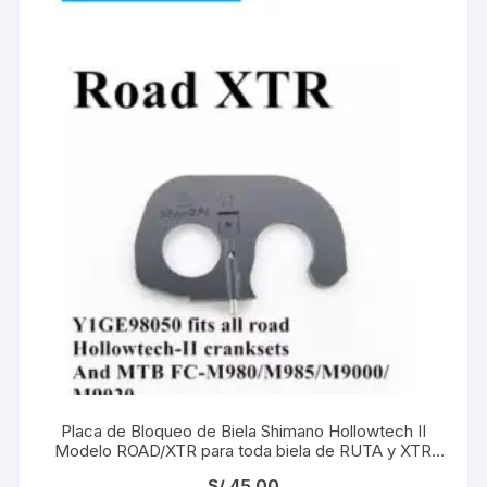
Placa de Bloqueo de Biela Shimano Hollowtech II
Modelo ROAD/XTR para toda biela de RUTA y XTR
M980/M985/M900/M9020 (Código: Y1GE98050)
S/
45.00