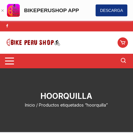
BIKEPERUSHOP APP
DESCARGA
Saltar
al
contenido
HOORQUILLA
Inicio
/ Productos etiquetados “hoorquilla”