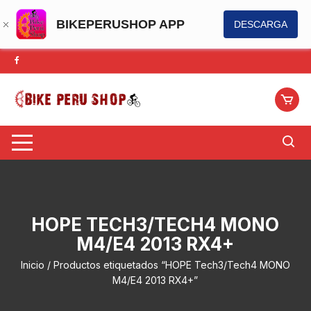
BIKEPERUSHOP APP
DESCARGA
Saltar
al
contenido
HOPE TECH3/TECH4 MONO
M4/E4 2013 RX4+
Inicio
/ Productos etiquetados “HOPE Tech3/Tech4 MONO
M4/E4 2013 RX4+”