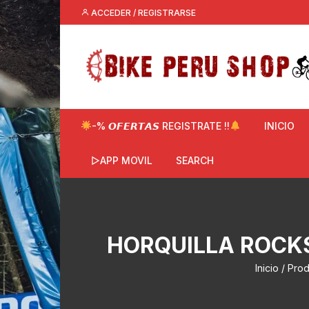
Saltar
ACCEDER / REGISTRARSE
al
contenido
-% 𝙊𝙁𝙀𝙍𝙏𝘼𝙎 REGISTRATE !!
INICIO
▷APP MOVIL
SEARCH
HORQUILLA ROCKS
Inicio
/ Prod