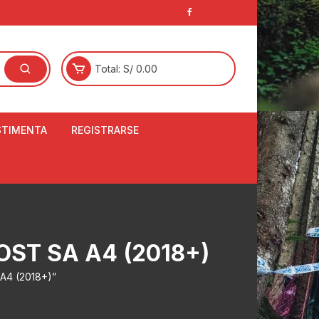
Total:
S/
0.00
STIMENTA
REGISTRARSE
E
LCETINES
BERTORES DE
PATILLAS
ANTAS
ST SA A4 (2018+)
NJUNTO DE JERSEY
OM
 A4 (2018+)”
RTAVIENTOS
LINA
LOTES