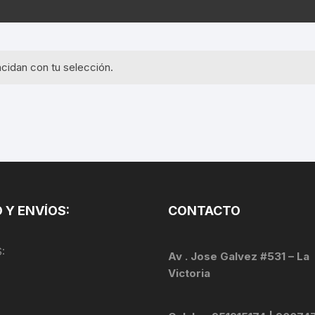
EQUIPOS GPS
ASIENTOS / SILLINES
EXTRACTOR DE EJE
PI
SELLADO
GORRAS ANTISUDOR
BIELAS
ZA
cidan con tu selección.
EXTRACTOR DE MISSI
GUANTES
LINK
TOPES Y TERMINALES
INFLADORES
EXTRACTOR DE PEDA
CABLES Y FUNDAS
LENTES
EXTRACTOR DE PIÑO
CADENA
LIMPIACADENA
EXTRACTOR DE TASA
CALAS
 Y ENVÍOS:
CONTACTO
LUCES
GRASA
CÁMARAS
:
MANGAS
Av . Jose Galvez #531 – La
JUEGO DE ALLEN
CANDADO DE CADENA
Victoria
/MISSINGLINK
MEDIDOR DE PRESIÓN
KIT DE LIMPIEZA