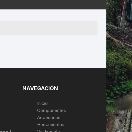
ERNERAS
PATILLAS MTB Y RUTA
NG
L
N
S
NAVEGACIÓN
Inicio
Componentes
Accesorios
Herramientas
Vestimenta