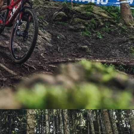
PEDALES
PIÑON
PLATOS
POTENCIA/CODO
RADIOS
ROLDANAS
SHIFTER
SILLINES
TIJA/TUBO DE ASIENTO