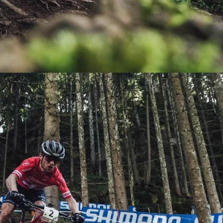
KIT DE TRANSMISIÓN
TORNILLOS
LÍQUIDO DE FRENO
VELOCIMETROS
LIQUIDO SELLANTES
LLANTAS
LUBRICANTE DE CADENA
MANILLAR / TIMÓN
MASAS
OTROS
PASTILLAS