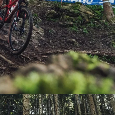
PEDALES
PIÑON
PLATOS
POTENCIA/CODO
RADIOS
ROLDANAS
SHIFTER
SILLINES
TIJA/TUBO DE ASIENTO