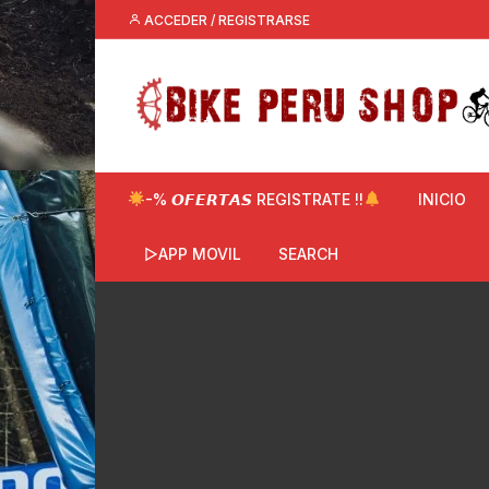
Saltar
ACCEDER / REGISTRARSE
al
contenido
-% 𝙊𝙁𝙀𝙍𝙏𝘼𝙎 REGISTRATE !!
INICIO
▷APP MOVIL
SEARCH