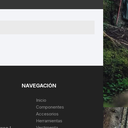
ERNERAS
PATILLAS MTB Y RUTA
NG
L
N
S
NAVEGACIÓN
Inicio
Componentes
Accesorios
Herramientas
Vestimenta