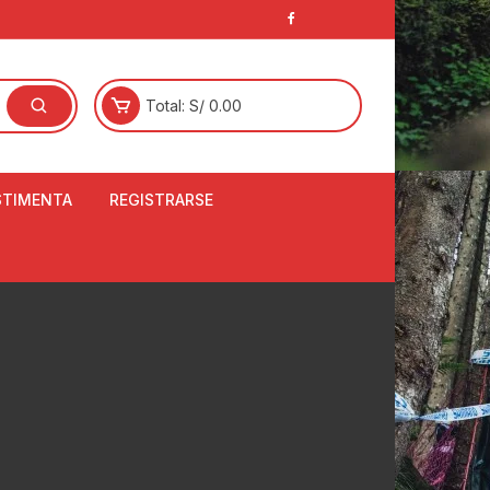
Total:
S/
0.00
STIMENTA
REGISTRARSE
E
LCETINES
BERTORES DE
PATILLAS
ANTAS
NJUNTO DE JERSEY
OM
RTAVIENTOS
LINA
LOTES