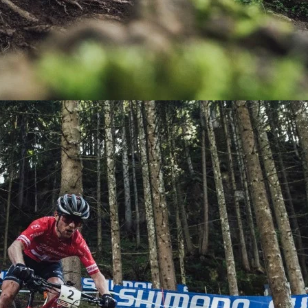
KIT DE TRANSMISIÓN
TORNILLOS
LÍQUIDO DE FRENO
VELOCIMETROS
LIQUIDO SELLANTES
LLANTAS
LUBRICANTE DE CADENA
MANILLAR / TIMÓN
MASAS
OTROS
PASTILLAS