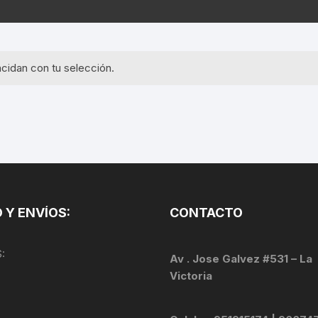
EQUIPOS GPS
ASIENTOS / SILLINES
EXTRACTOR DE EJE
PI
SELLADO
GORRAS ANTISUDOR
BIELAS
ZA
cidan con tu selección.
EXTRACTOR DE MISSI
GUANTES
LINK
TOPES Y TERMINALES
INFLADORES
EXTRACTOR DE PEDA
CABLES Y FUNDAS
LENTES
EXTRACTOR DE PIÑO
CADENA
LIMPIACADENA
EXTRACTOR DE TASA
CALAS
 Y ENVÍOS:
CONTACTO
LUCES
GRASA
CÁMARAS
:
MANGAS
Av . Jose Galvez #531 – La
JUEGO DE ALLEN
CANDADO DE CADENA
Victoria
/MISSINGLINK
MEDIDOR DE PRESIÓN
KIT DE LIMPIEZA