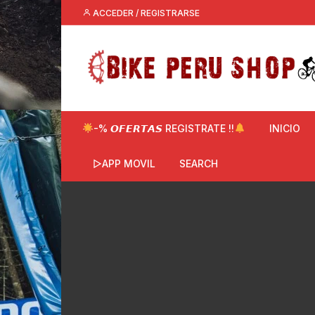
Saltar
ACCEDER / REGISTRARSE
al
contenido
-% 𝙊𝙁𝙀𝙍𝙏𝘼𝙎 REGISTRATE !!
INICIO
▷APP MOVIL
SEARCH