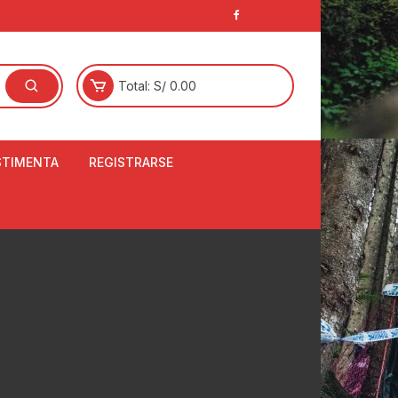
Total:
S/
0.00
STIMENTA
REGISTRARSE
E
LCETINES
BERTORES DE
PATILLAS
ANTAS
NJUNTO DE JERSEY
OM
RTAVIENTOS
LINA
LOTES