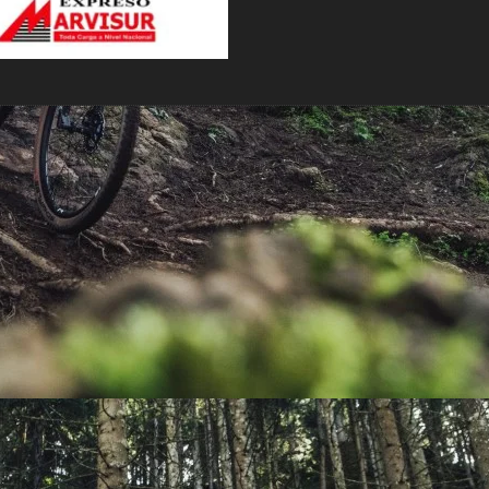
PEDALES
PIÑON
PLATOS
POTENCIA/CODO
RADIOS
ROLDANAS
SHIFTER
SILLINES
TIJA/TUBO DE ASIENTO