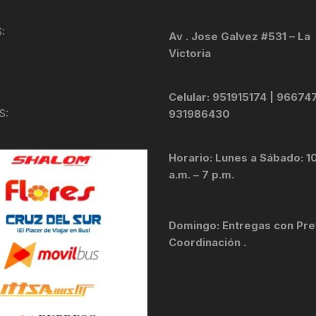
KIT DE TRANSMISIÓN
TORNILLOS
:
Av . Jose Galvez #531 – La
Victoria
LÍQUIDO DE FRENO
VELOCIMETROS
LIQUIDO SELLANTES
Celular: 951915174 | 96674
S:
931986430
LLANTAS
Horario: Lunes a Sábado: 1
LUBRICANTE DE CADENA
a.m. – 7 p.m.
MANILLAR / TIMÓN
Domingo: Entregas con Pre
MASAS
Coordinación .
OTROS
PASTILLAS