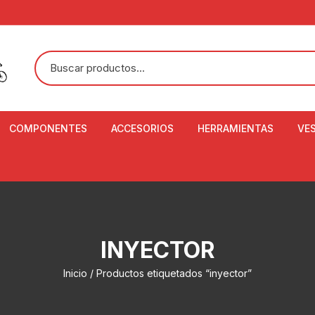
COMPONENTES
ACCESORIOS
HERRAMIENTAS
VE
ACEITE DE SUSPENSIÓN Y
BANDANAS
ALICATE CORTACABL
CA
SHOX
BOTELLAS
BALANZA DIGITAL
CO
ADAPTADOR DE DISCO
ZA
CADENA DE SEGURIDAD
DESMONTABLE DE LL
INYECTOR
AJUSTE DE TIJAS
CO
CASCOS
EXTRACTOR DE BOT
Inicio
/ Productos etiquetados “inyector”
BOTTOM BRACKET
BRACKET
CO
CINTA DE MANILLAR
AROS
EXTRACTOR DE CATA
CU