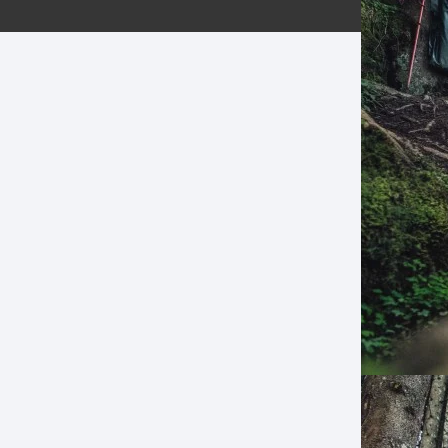
ERNERAS
PATILLAS MTB Y RUTA
NG
L
N
S