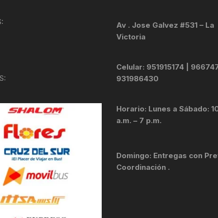
KIT DE TRANSMISIÓN
TORNILLOS
:
Av . Jose Galvez #531 – La
Victoria
LÍQUIDO DE FRENO
VELOCIMETROS
LIQUIDO SELLANTES
Celular: 951915174 | 96674
S:
931986430
LLANTAS
Horario: Lunes a Sábado: 1
LUBRICANTE DE CADENA
a.m. – 7 p.m.
MANILLAR / TIMÓN
Domingo: Entregas con Pre
MASAS
Coordinación .
OTROS
PASTILLAS