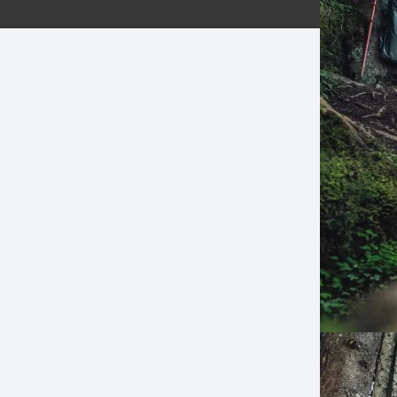
ERNERAS
PATILLAS MTB Y RUTA
NG
L
N
S