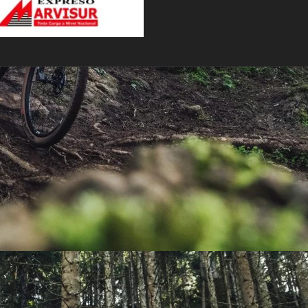
PEDALES
PIÑON
PLATOS
POTENCIA/CODO
RADIOS
ROLDANAS
SHIFTER
SILLINES
TIJA/TUBO DE ASIENTO