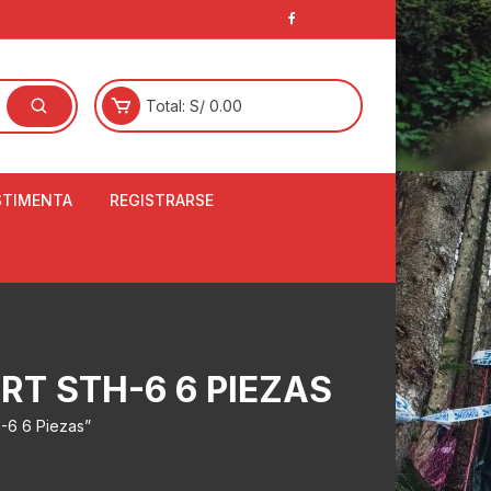
Total:
S/
0.00
STIMENTA
REGISTRARSE
E
LCETINES
BERTORES DE
PATILLAS
ANTAS
RT STH-6 6 PIEZAS
NJUNTO DE JERSEY
OM
-6 6 Piezas”
RTAVIENTOS
LINA
LOTES