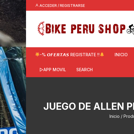
Saltar
ACCEDER / REGISTRARSE
al
contenido
-% 𝙊𝙁𝙀𝙍𝙏𝘼𝙎 REGISTRATE !!
INICIO
▷APP MOVIL
SEARCH
JUEGO DE ALLEN P
Inicio
/ Prod