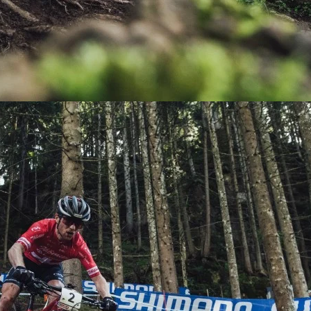
KIT DE TRANSMISIÓN
TORNILLOS
LÍQUIDO DE FRENO
VELOCIMETROS
LIQUIDO SELLANTES
LLANTAS
LUBRICANTE DE CADENA
MANILLAR / TIMÓN
MASAS
OTROS
PASTILLAS