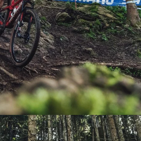
PEDALES
PIÑON
PLATOS
POTENCIA/CODO
RADIOS
ROLDANAS
SHIFTER
SILLINES
TIJA/TUBO DE ASIENTO