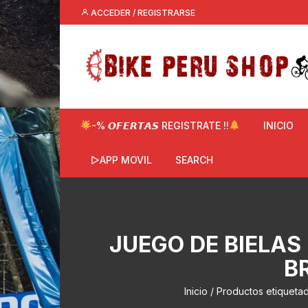
Saltar
ACCEDER / REGISTRARSE
al
contenido
-% 𝙊𝙁𝙀𝙍𝙏𝘼𝙎 REGISTRATE !!
INICIO
▷APP MOVIL
SEARCH
JUEGO DE BIELAS
B
Inicio
/ Productos etiqueta