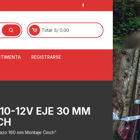
Total:
S/
0.00
STIMENTA
REGISTRARSE
E
LCETINES
BERTORES DE
PATILLAS
ANTAS
10-12V EJE 30 MM
NJUNTO DE JERSEY
OM
CH
RTAVIENTOS
razo 160 mm Montaje Cinch”
LINA
LOTES