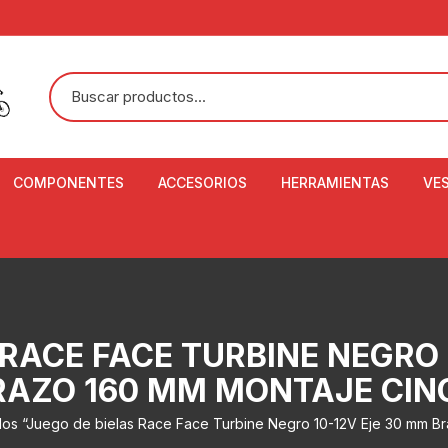
COMPONENTES
ACCESORIOS
HERRAMIENTAS
VE
ACEITE DE SUSPENSIÓN Y
BANDANAS
ALICATE CORTACABL
CA
SHOX
BOTELLAS
BALANZA DIGITAL
CO
ADAPTADOR DE DISCO
ZA
CADENA DE SEGURIDAD
DESMONTABLE DE LL
 RACE FACE TURBINE NEGRO 
AJUSTE DE TIJAS
CO
CASCOS
EXTRACTOR DE BOT
RAZO 160 MM MONTAJE CIN
BOTTOM BRACKET
BRACKET
CO
CINTA DE MANILLAR
dos “Juego de bielas Race Face Turbine Negro 10-12V Eje 30 mm B
AROS
EXTRACTOR DE CATA
CU