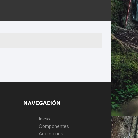
ERNERAS
PATILLAS MTB Y RUTA
NG
L
N
S
NAVEGACIÓN
Inicio
Componentes
Accesorios