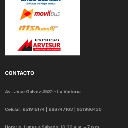
CONTACTO
Av . Jose Galvez #531 – La Victoria
Celular: 951915174 | 966747163 | 931986430
Horario: Lunes a Sábado: 10:30 a.m. – 7 p.m.