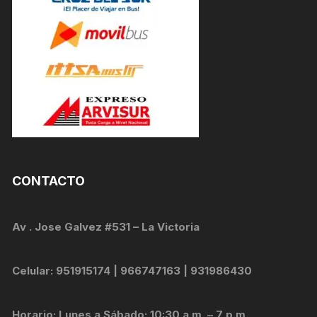
CONTACTO
Av . Jose Galvez #531 – La Victoria
Celular: 951915174 | 966747163 | 931986430
Horario: Lunes a Sábado: 10:30 a.m. – 7 p.m.