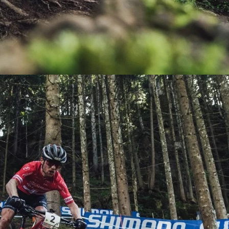
KIT DE TRANSMISIÓN
TORNILLOS
LÍQUIDO DE FRENO
VELOCIMETROS
LIQUIDO SELLANTES
LLANTAS
LUBRICANTE DE CADENA
MANILLAR / TIMÓN
MASAS
OTROS
PASTILLAS