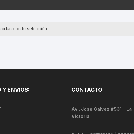
EQUIPOS GPS
ASIENTOS / SILLINES
EXTRACTOR DE EJE
PI
SELLADO
GORRAS ANTISUDOR
BIELAS
ZA
cidan con tu selección.
EXTRACTOR DE MISSI
GUANTES
LINK
TOPES Y TERMINALES
INFLADORES
EXTRACTOR DE PEDA
CABLES Y FUNDAS
LENTES
EXTRACTOR DE PIÑO
CADENA
LIMPIACADENA
EXTRACTOR DE TASA
CALAS
 Y ENVÍOS:
CONTACTO
LUCES
GRASA
CÁMARAS
:
MANGAS
Av . Jose Galvez #531 – La
JUEGO DE ALLEN
CANDADO DE CADENA
Victoria
/MISSINGLINK
MEDIDOR DE PRESIÓN
KIT DE LIMPIEZA