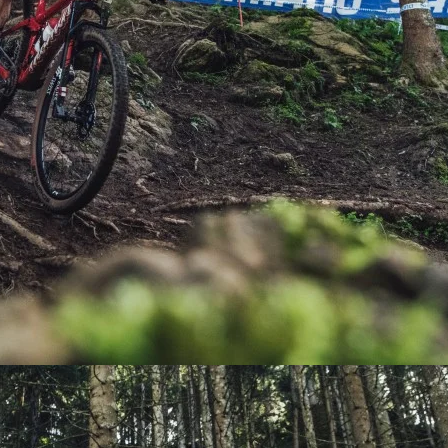
PEDALES
PIÑON
PLATOS
POTENCIA/CODO
RADIOS
ROLDANAS
SHIFTER
SILLINES
TIJA/TUBO DE ASIENTO