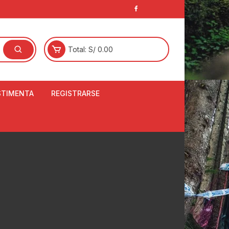
Total:
S/
0.00
STIMENTA
REGISTRARSE
E
LCETINES
BERTORES DE
PATILLAS
ANTAS
NJUNTO DE JERSEY
OM
RTAVIENTOS
LINA
LOTES