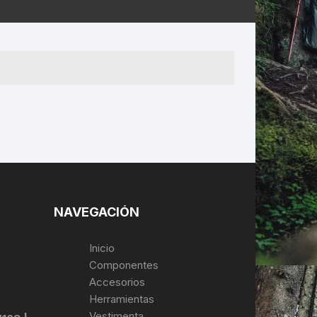
ERNERAS
PATILLAS MTB Y RUTA
NG
L
N
S
NAVEGACIÓN
Inicio
Componentes
Accesorios
Herramientas
Vestimenta