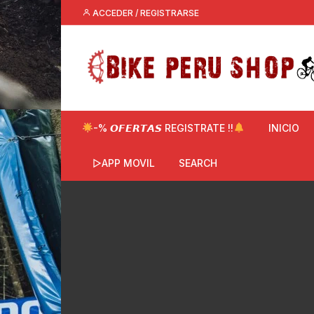
Saltar
ACCEDER / REGISTRARSE
al
contenido
-% 𝙊𝙁𝙀𝙍𝙏𝘼𝙎 REGISTRATE !!
INICIO
▷APP MOVIL
SEARCH