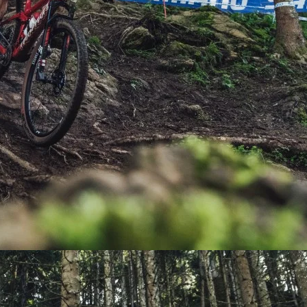
PEDALES
PIÑON
PLATOS
POTENCIA/CODO
RADIOS
ROLDANAS
SHIFTER
SILLINES
TIJA/TUBO DE ASIENTO