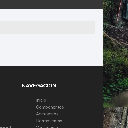
ERNERAS
PATILLAS MTB Y RUTA
NG
L
N
S
NAVEGACIÓN
Inicio
Componentes
Accesorios
Herramientas
Vestimenta