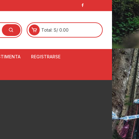
Total:
S/
0.00
STIMENTA
REGISTRARSE
E
LCETINES
BERTORES DE
PATILLAS
ANTAS
L
NJUNTO DE JERSEY
OM
RTAVIENTOS
LINA
LOTES