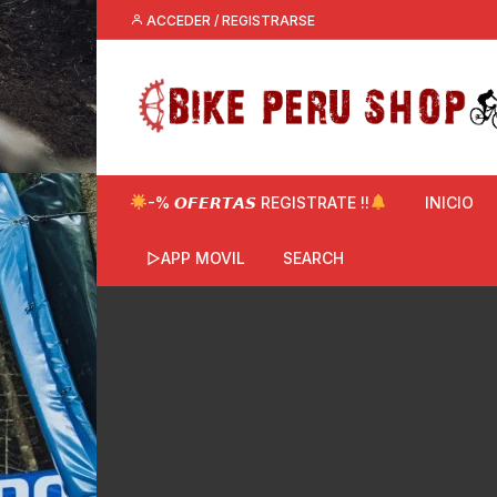
Saltar
ACCEDER / REGISTRARSE
al
contenido
-% 𝙊𝙁𝙀𝙍𝙏𝘼𝙎 REGISTRATE !!
INICIO
▷APP MOVIL
SEARCH