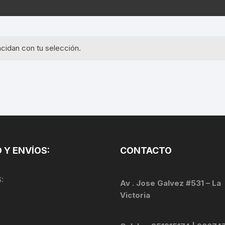
EQUIPOS GPS
ASIENTOS / SILLINES
EXTRACTOR DE EJE
PI
SELLADO
GORRAS ANTISUDOR
BIELAS
ZA
cidan con tu selección.
EXTRACTOR DE MISSI
GUANTES
LINK
TOPES Y TERMINALES
INFLADORES
EXTRACTOR DE PEDA
CABLES Y FUNDAS
LENTES
EXTRACTOR DE PIÑO
CADENA
LIMPIACADENA
EXTRACTOR DE TASA
CALAS
 Y ENVÍOS:
CONTACTO
LUCES
GRASA
CÁMARAS
:
MANGAS
Av . Jose Galvez #531 – La
JUEGO DE ALLEN
CANDADO DE CADENA
Victoria
/MISSINGLINK
MEDIDOR DE PRESIÓN
KIT DE LIMPIEZA