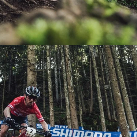
KIT DE TRANSMISIÓN
TORNILLOS
LÍQUIDO DE FRENO
VELOCIMETROS
LIQUIDO SELLANTES
LLANTAS
LUBRICANTE DE CADENA
MANILLAR / TIMÓN
MASAS
OTROS
PASTILLAS