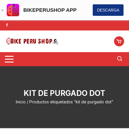
BIKEPERUSHOP APP
DESCARGA
Saltar
al
contenido
KIT DE PURGADO DOT
Inicio
/ Productos etiquetados “kit de purgado dot”