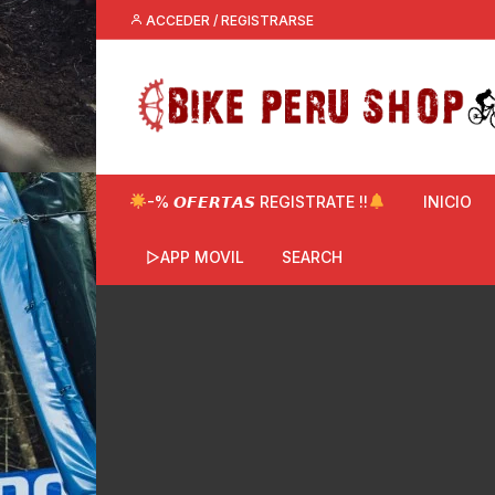
Saltar
ACCEDER / REGISTRARSE
al
contenido
-% 𝙊𝙁𝙀𝙍𝙏𝘼𝙎 REGISTRATE !!
INICIO
▷APP MOVIL
SEARCH