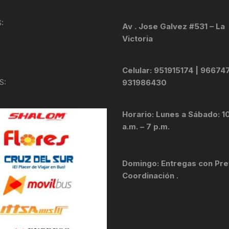
KIT DE TRANSMISIÓN
TORNILLOS
:
Av . Jose Galvez #531 – La
Victoria
LÍQUIDO DE FRENO
VELOCIMETROS
LIQUIDO SELLANTES
Celular: 951915174 | 96674
S:
931986430
LLANTAS
Horario: Lunes a Sábado: 1
LUBRICANTE DE CADENA
a.m. – 7 p.m.
MANILLAR / TIMÓN
Domingo: Entregas con Pre
MASAS
Coordinación .
OTROS
PASTILLAS