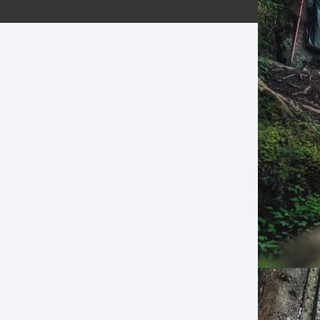
ERNERAS
PATILLAS MTB Y RUTA
NG
L
N
S