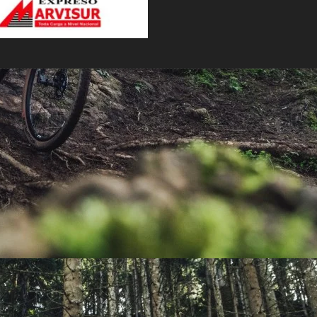
PEDALES
PIÑON
PLATOS
POTENCIA/CODO
RADIOS
ROLDANAS
SHIFTER
SILLINES
TIJA/TUBO DE ASIENTO