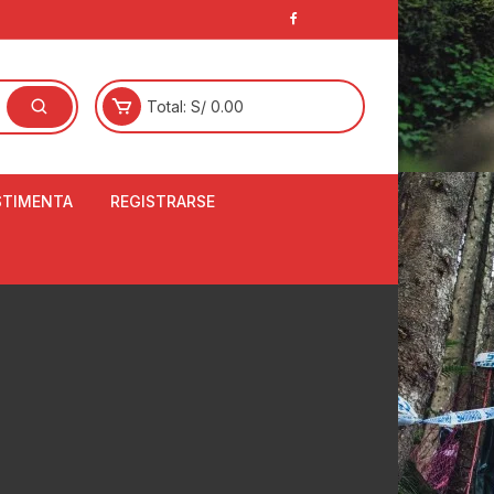
Total:
S/
0.00
STIMENTA
REGISTRARSE
E
LCETINES
BERTORES DE
PATILLAS
ANTAS
NJUNTO DE JERSEY
OM
RTAVIENTOS
LINA
LOTES