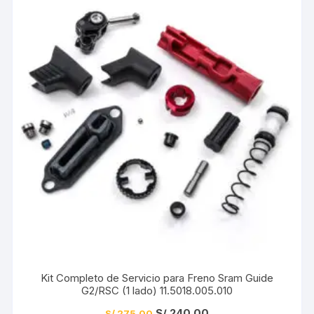
Kit Completo de Servicio para Freno Sram Guide
G2/RSC (1 lado) 11.5018.005.010
El
El
S/
240.00
S/
275.00