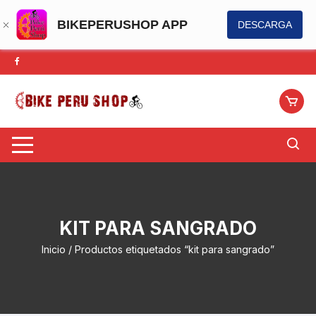
BIKEPERUSHOP APP
DESCARGA
Saltar
al
contenido
KIT PARA SANGRADO
Inicio
/ Productos etiquetados “kit para sangrado”