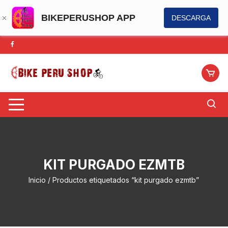
BIKEPERUSHOP APP
DESCARGA
Saltar
al
contenido
KIT PURGADO EZMTB
Inicio
/ Productos etiquetados “kit purgado ezmtb”