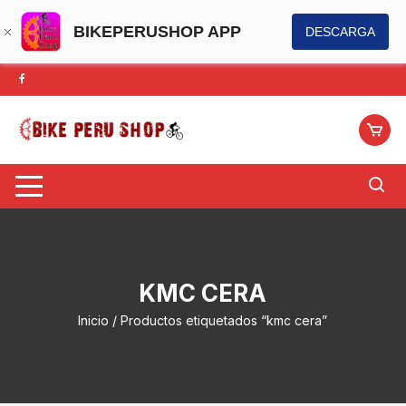
BIKEPERUSHOP APP
DESCARGA
Saltar
al
contenido
KMC CERA
Inicio
/ Productos etiquetados “kmc cera”