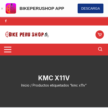
BIKEPERUSHOP APP
DESCARGA
Saltar
al
contenido
KMC X11V
Inicio
/ Productos etiquetados “kmc x11v”