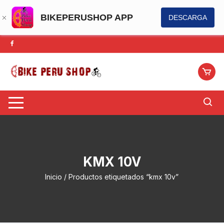
BIKEPERUSHOP APP
DESCARGA
Saltar
al
contenido
KMX 10V
Inicio
/ Productos etiquetados “kmx 10v”