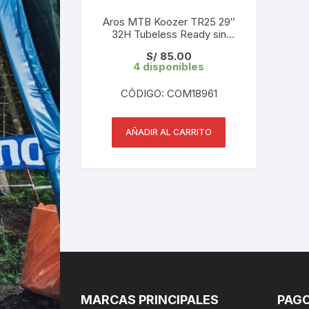
Aros MTB Koozer TR25 29″
32H Tubeless Ready sin
remache 1 UND
S/
85.00
4 disponibles
CÓDIGO: COM18961
AÑADIR AL CARRITO
MARCAS PRINCIPALES
PAGO