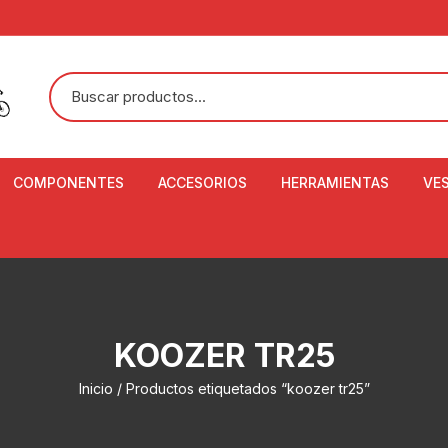
COMPONENTES
ACCESORIOS
HERRAMIENTAS
VE
ACEITE DE SUSPENSIÓN Y
BANDANAS
ALICATE CORTACABL
CA
SHOX
BOTELLAS
BALANZA DIGITAL
CO
ADAPTADOR DE DISCO
ZA
CADENA DE SEGURIDAD
DESMONTABLE DE LL
KOOZER TR25
AJUSTE DE TIJAS
CO
CASCOS
EXTRACTOR DE BOT
Inicio
/ Productos etiquetados “koozer tr25”
BOTTOM BRACKET
BRACKET
CO
CINTA DE MANILLAR
AROS
EXTRACTOR DE CATA
CU