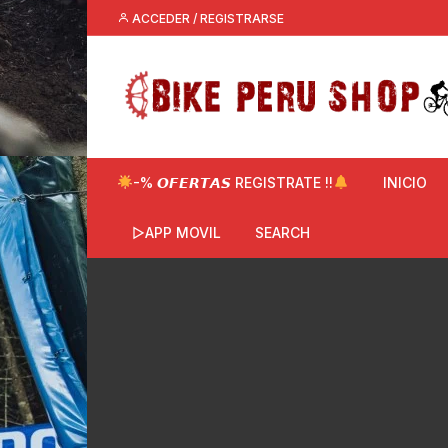
Saltar
ACCEDER / REGISTRARSE
al
contenido
-% 𝙊𝙁𝙀𝙍𝙏𝘼𝙎 REGISTRATE !!
INICIO
▷APP MOVIL
SEARCH