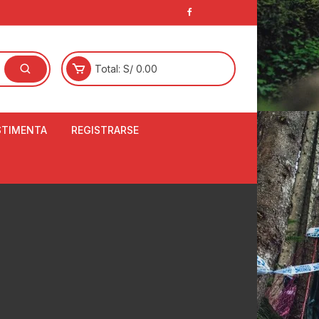
Total:
S/
0.00
STIMENTA
REGISTRARSE
E
LCETINES
BERTORES DE
PATILLAS
ANTAS
NJUNTO DE JERSEY
OM
RTAVIENTOS
LINA
LOTES