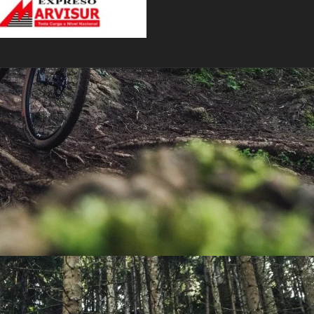
PEDALES
PIÑON
PLATOS
POTENCIA/CODO
RADIOS
ROLDANAS
SHIFTER
SILLINES
TIJA/TUBO DE ASIENTO