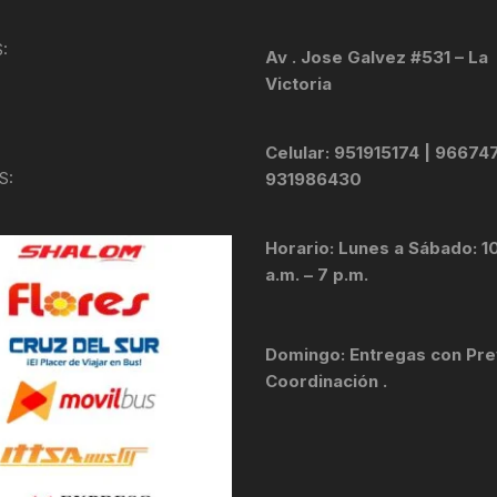
KIT DE TRANSMISIÓN
TORNILLOS
:
Av . Jose Galvez #531 – La
Victoria
LÍQUIDO DE FRENO
VELOCIMETROS
LIQUIDO SELLANTES
Celular: 951915174 | 96674
S:
931986430
LLANTAS
Horario: Lunes a Sábado: 1
LUBRICANTE DE CADENA
a.m. – 7 p.m.
MANILLAR / TIMÓN
Domingo: Entregas con Pre
MASAS
Coordinación .
OTROS
PASTILLAS