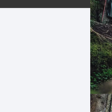
ERNERAS
PATILLAS MTB Y RUTA
NG
L
N
S