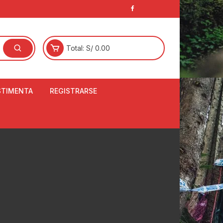
Total:
S/
0.00
STIMENTA
REGISTRARSE
E
LCETINES
BERTORES DE
PATILLAS
ANTAS
NJUNTO DE JERSEY
OM
RTAVIENTOS
LINA
LOTES