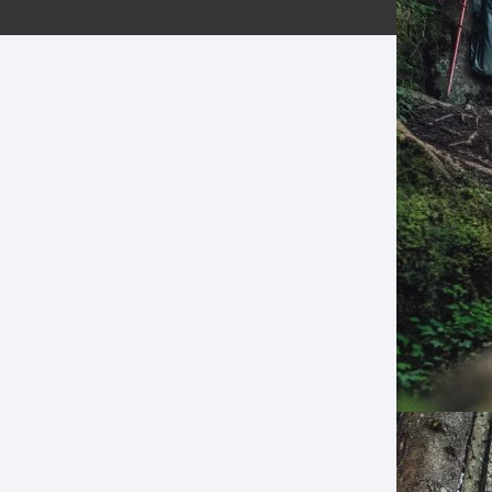
ERNERAS
PATILLAS MTB Y RUTA
NG
L
N
S