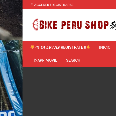
Saltar
ACCEDER / REGISTRARSE
al
contenido
-% 𝙊𝙁𝙀𝙍𝙏𝘼𝙎 REGISTRATE !!
INICIO
▷APP MOVIL
SEARCH