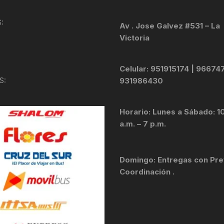
KIT DE TRANSMISIÓN
TORNILLOS
:
Av . Jose Galvez #531 – La
Victoria
LÍQUIDO DE FRENO
VELOCIMETROS
LIQUIDO SELLANTES
Celular: 951915174 | 96674
S:
931986430
LLANTAS
Horario: Lunes a Sábado: 1
LUBRICANTE DE CADENA
a.m. – 7 p.m.
MANILLAR / TIMÓN
Domingo: Entregas con Pre
MASAS
Coordinación .
OTROS
PASTILLAS