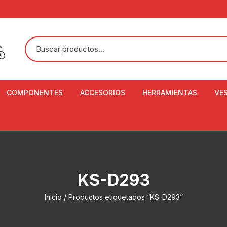
COMPONENTES
ACCESORIOS
HERRAMIENTAS
VE
ACEITE DE SUSPENSIÓN Y
BANDANAS
ALICATE CORTACABL
CA
SHOX
BOTELLAS
BALANZA DIGITAL
CO
ADAPTADOR DE DISCO
ZA
CADENA DE SEGURIDAD
DESMONTABLE DE LL
KS-D293
AJUSTE DE TIJAS
CO
CASCOS
EXTRACTOR DE BOT
Inicio
/ Productos etiquetados “KS-D293”
BOTTOM BRACKET
BRACKET
CO
CINTA DE MANILLAR
AROS
EXTRACTOR DE CATA
CU