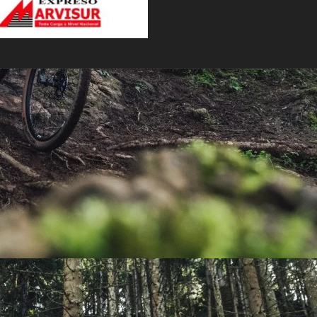
PEDALES
PIÑON
PLATOS
POTENCIA/CODO
RADIOS
ROLDANAS
SHIFTER
SILLINES
TIJA/TUBO DE ASIENTO