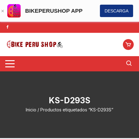
BIKEPERUSHOP APP
DESCARGA
Saltar
al
contenido
KS-D293S
Inicio
/ Productos etiquetados “KS-D293S”