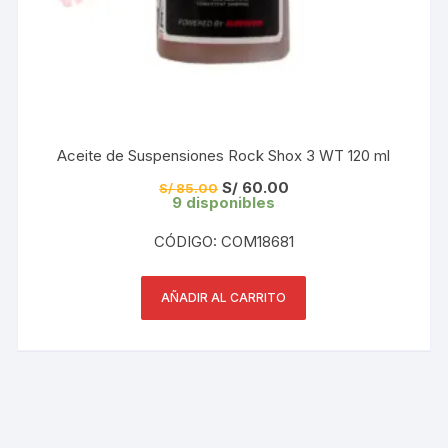
Aceite de Suspensiones Rock Shox 3 WT 120 ml
El
El
S/
60.00
S/
85.00
precio
precio
9 disponibles
original
actual
era:
es:
CÓDIGO: COM18681
S/ 85.00.
S/ 60.00.
AÑADIR AL CARRITO