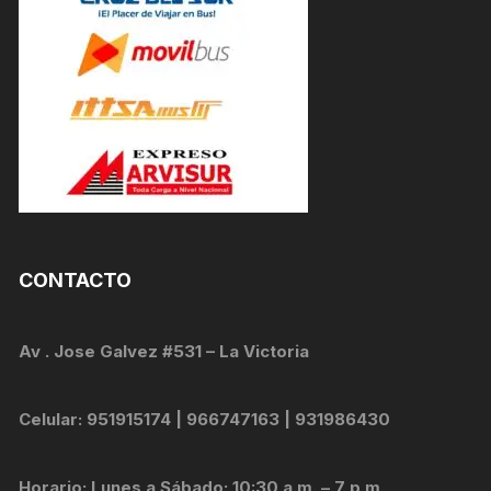
CONTACTO
Av . Jose Galvez #531 – La Victoria
Celular: 951915174 | 966747163 | 931986430
Horario: Lunes a Sábado: 10:30 a.m. – 7 p.m.