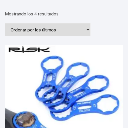
Ordenado
Mostrando los 4 resultados
por
los
últimos