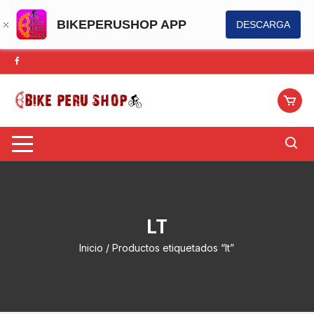
BIKEPERUSHOP APP
DESCARGA
Saltar
al
contenido
LT
Inicio
/ Productos etiquetados “lt”