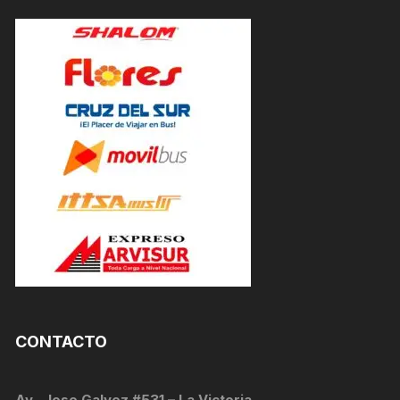
CONTACTO
Av . Jose Galvez #531 – La Victoria