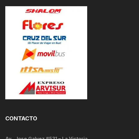
CONTACTO
Av . Jose Galvez #531 – La Victoria